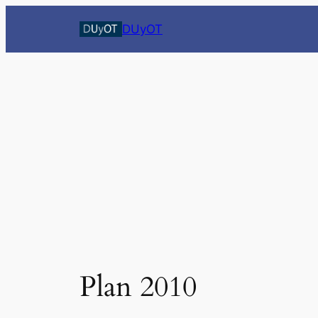
Saltar
DUyOT
al
contenido
Plan 2010