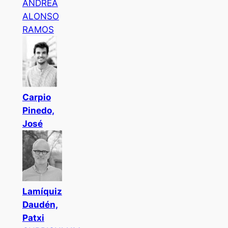
ANDREA
ALONSO
RAMOS
Carpio
Pinedo,
José
Lamíquiz
Daudén,
Patxi